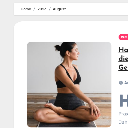
Home
2023
August
we 
Ha
di
Ge
A
Prax
Jah