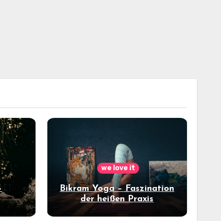
we love it
–
Bikram Yoga – Faszination
der heißen Praxis