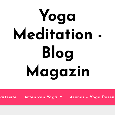
Yoga
Meditation -
Blog
Magazin
artseite
Arten von Yoga
Asanas – Yoga Pose