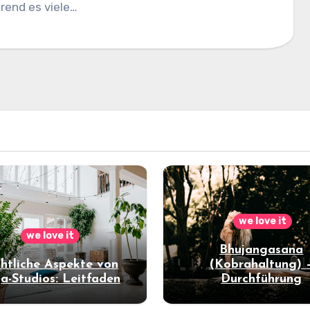
rend es viele…
we love it
we love it
Bhujangasana
htliche Aspekte von
(Kobrahaltung) 
a-Studios: Leitfaden
Durchführung