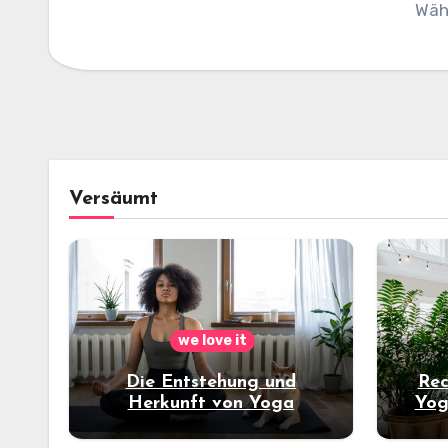
Wäh
Versäumt
we love it
Die Entstehung und
Rec
Herkunft von Yoga
Yog