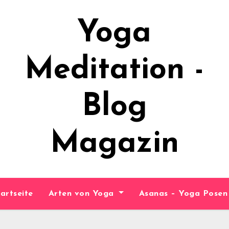
Yoga
Meditation -
Blog
Magazin
artseite
Arten von Yoga
Asanas – Yoga Pose