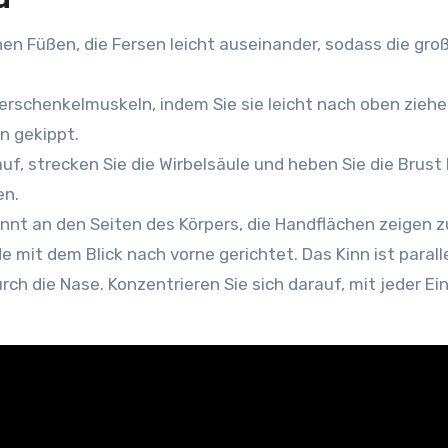
en Füßen, die Fersen leicht auseinander, sodass die groß
Oberschenkelmuskeln, indem Sie sie leicht nach oben ziehen
n gekippt.
auf, strecken Sie die Wirbelsäule und heben Sie die Brust
en.
nnt an den Seiten des Körpers, die Handflächen zeigen z
de mit dem Blick nach vorne gerichtet. Das Kinn ist paral
urch die Nase. Konzentrieren Sie sich darauf, mit jeder 