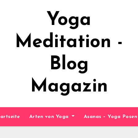
Yoga
Meditation -
Blog
Magazin
artseite
Arten von Yoga
Asanas – Yoga Pose