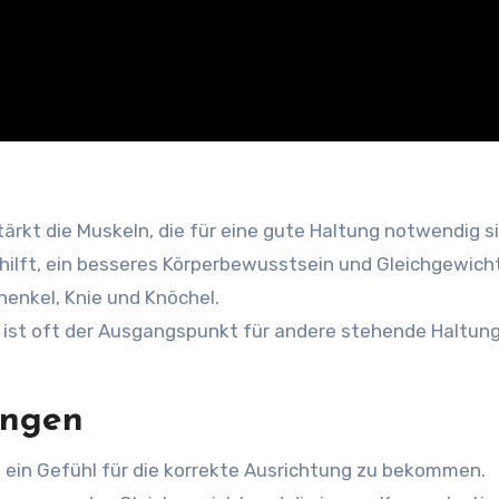
tärkt die Muskeln, die für eine gute Haltung notwendig s
 hilft, ein besseres Körperbewusstsein und Gleichgewich
chenkel, Knie und Knöchel.
 ist oft der Ausgangspunkt für andere stehende Haltungen
ungen
m ein Gefühl für die korrekte Ausrichtung zu bekommen.