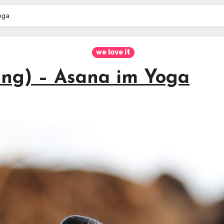
oga
we love it
ng) – Asana im Yoga