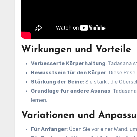
Wirkungen und Vorteile
Verbesserte Körperhaltung
: Tadasana s
Bewusstsein für den Körper
: Diese Pose
Stärkung der Beine
: Sie stärkt die Obers
Grundlage für andere Asanas
: Tadasana
lernen.
Variationen und Anpass
Für Anfänger
: Üben Sie vor einer Wand, u