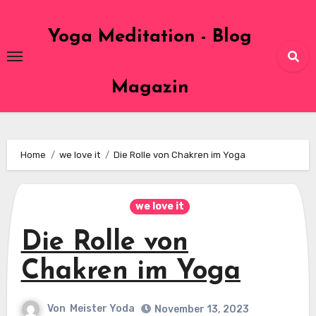
Skip
to
Yoga Meditation - Blog
content
Magazin
Home
we love it
Die Rolle von Chakren im Yoga
we love it
Die Rolle von
Chakren im Yoga
Von
Meister Yoda
November 13, 2023